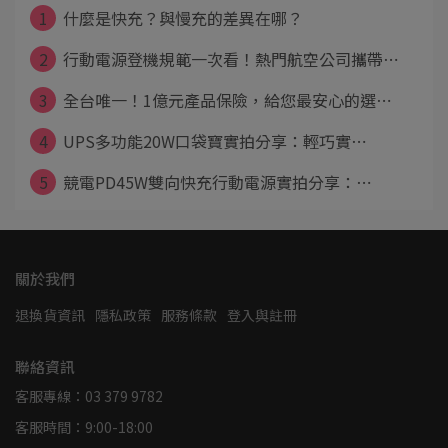
1
什麼是快充？與慢充的差異在哪？
2
行動電源登機規範一次看！熱門航空公司攜帶⋯
3
全台唯一！1億元產品保險，給您最安心的選⋯
4
UPS多功能20W口袋寶實拍分享：輕巧實⋯
5
競電PD45W雙向快充行動電源實拍分享：⋯
關於我們
退換貨資訊
隱私政策
服務條款
登入與註冊
聯絡資訊
客服專線：03 379 9782
客服時間：9:00-18:00