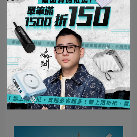
韓國部分航空公司（如大韓航空、韓亞航空）對行
動電源有額外要求：
✔ 行動電源須個別裝在透明夾鏈袋內
✔ 端口須貼上絕緣膠帶，避免短路
✔ 飛行過程中禁止使用行動電源
🔺 超過100Wh 需獲航空公司批准，超過160Wh 禁
止攜帶！
🔺 建議登機前確認行動電源規格標示清楚，避免安
檢受阻！